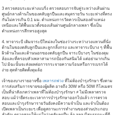
3 ตรวจสอบระยะห่างแบริ่ง ตรวจสอบการจับคู่ระหว่างเส้นผ่าน
ศูนย์กลางด้านในของตลับลูกปืนและสมุดรายวัน ระยะห่างที่ตรง
กันไม่ควรเกิน 0.1 มม. ตำแหน่งการวัดควรเป็นสองตำแหน่ง
เหนือและใต้พื้นแนวตั้งของเส้นผ่านศูนย์กลางเพลา ซึ่งเป็น
ตำแหน่งการสึกหรอสูงสุด
4. ทาจาระบี เติมจาระบีใหม่ลงในช่องว่างระหว่างวงแหวนที่นั่ง
ด้านในของตลับลูกปืนและลูกกลิ้งกรง และทาจาระบีบาง ๆ ที่พื้น
ผิวด้านในและด้านนอกของตลับลูกปืน จาระบีบางๆ ในช่องดุม
ล้อและที่ครอบหัวเพลาสามารถป้องกันสนิมได้ แต่อย่ามากเกิน
ไป มิฉะนั้นจะส่งผลต่อการกระจายความร้อนหรือการเบรกได้
ง่าย สุดท้ายติดตั้งดุมล้อ
เจ้าของบางรายอาจซื้อ
เพลารถพ่วง
ที่ไม่ต้องบำรุงรักษา ซึ่งตาม
การส่งเสริมการขายของผู้ผลิต อาจถึง 30W หรือ 50W กิโลเมตร
เป็นที่น่าสังเกตว่าเพลาที่ไม่ต้องบำรุงรักษา ≠ ไม่มีเพลาตรวจ
สอบ แม้ว่ายืดระยะเวลาการบำรุงรักษาออกไปแล้ว การตรวจ
สอบและบำรุงรักษารายวันยังคงมีความจำเป็น และจำเป็นต้อง
เปิดเพลาเป็นระยะๆ เพื่อดูสถานะการทำงานของส่วนประกอบ
สำคัญ ตรวจสอบให้แน่ใจว่าตลับลูกปืน ล้อ ฯลฯ มีสมรรถนะที่ดี